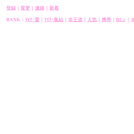
登録
｜
変更
｜
連絡
｜
新着
RANK：
ﾏｲﾅｰ愛
｜
ﾏｲﾅｰ集結
｜
非王道
｜
人気
｜
携帯
｜
BL♂
｜