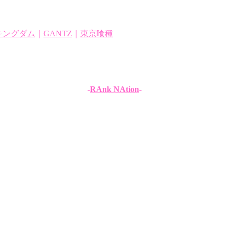
キングダム
｜
GANTZ
｜
東京喰種
-
RAnk NAtion
-