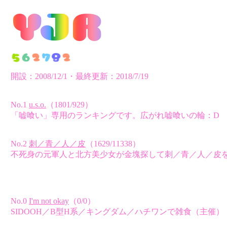
開設：2008/12/1・最終更新：2018/7/19
No.1
u.s.o.
（1801/929）
「嘘喰い」専用のランキングです。広がれ嘘喰いの輪：D
No.2
刺／青／人／皮
（1629/11338）
不死身の元軍人と北方美少女が金塊探して刺／青／人／皮
No.0
I'm not okay
（0/0）
SIDOOH／B型H系／キングダム／ハチワンで雑食（主催）