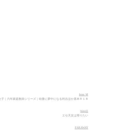
from Ｍ
女子｜六年家庭教師シリーズ｜幼妻に夢中になる利吉ほか基本Ｒ１８
hino◎
エセ天女は帰りたい
FARAWAY