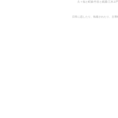
久々知と町娘/竹谷と紙漉/三木ヱ
日常に恋したり、執着されたり、主導