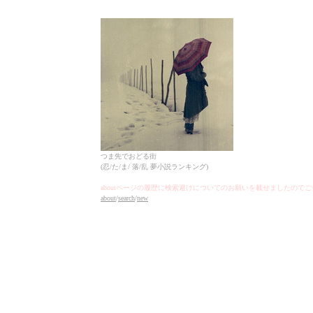
つま先でおどる街
(忍/た/ま/ 落/乱 夢小説ランキング)
aboutページの履歴に検索避けについてのお願いを載せましたので
about
/
search
/
new