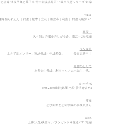
門と許嫁/滝夜叉丸と菓子売/房中術誤認是正/上級生失恋シリーズ/短編
waltz.
権を握られたり｜雑渡｜桜木｜立花｜善法寺｜利吉｜ 雑渡長編夢＋1
真夜中
久々知との運命のしがらみ、潮江･七松短編
うなぎ組
土井半助オンリー。完結長編・中編多数。 毎日更新中！
青空のしたで
土井先生長編。利吉さん／大木先生、他。
grounding
kmt→rkrn連載(鉢屋.七松.善法寺多め)
檸檬
忍び組頭と忍術学園の事務員さん
suisei
土井(天鬼)映画沿い/タソガレドキ極道パロ/短編