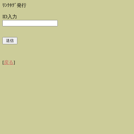
ﾘﾝｸﾀｸﾞ発行
ID入力
[
戻る
]