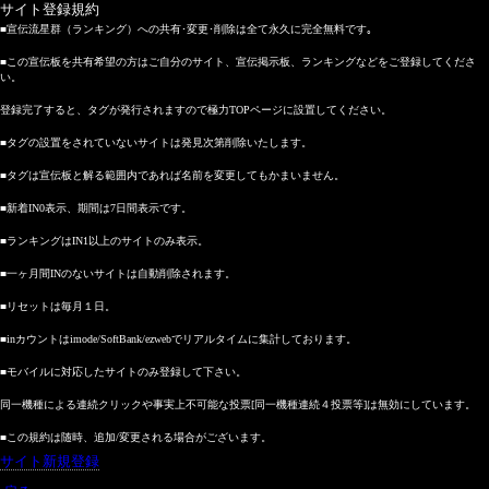
サイト登録規約
■宣伝流星群（ランキング）への共有･変更･削除は全て永久に完全無料です｡
■この宣伝板を共有希望の方はご自分のサイト、宣伝掲示板、ランキングなどをご登録してくださ
い。
登録完了すると、タグが発行されますので極力TOPページに設置してください。
■タグの設置をされていないサイトは発見次第削除いたします。
■タグは宣伝板と解る範囲内であれば名前を変更してもかまいません。
■新着IN0表示、期間は7日間表示です。
■ランキングはIN1以上のサイトのみ表示。
■一ヶ月間INのないサイトは自動削除されます。
■リセットは毎月１日。
■inカウントはimode/SoftBank/ezwebでリアルタイムに集計しております。
■モバイルに対応したサイトのみ登録して下さい。
同一機種による連続クリックや事実上不可能な投票[同一機種連続４投票等]は無効にしています。
■この規約は随時、追加/変更される場合がございます。
サイト新規登録