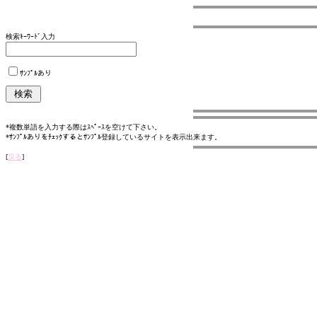
検索ｷｰﾜｰﾄﾞ入力
ｻﾝﾌﾟﾙあり
*複数単語を入力する際はｽﾍﾟｰｽを空けて下さい。
*ｻﾝﾌﾟﾙありをﾁｪｯｸするとｻﾝﾌﾟﾙ登録しているサイトを表示出来ます。
[
戻る
]