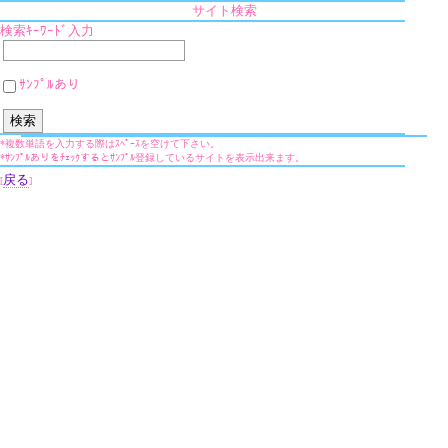
サイト検索
検索ｷｰﾜｰﾄﾞ入力
ｻﾝﾌﾟﾙあり
*複数単語を入力する際はｽﾍﾟｰｽを空けて下さい。
*ｻﾝﾌﾟﾙありをﾁｪｯｸするとｻﾝﾌﾟﾙ登録しているサイトを表示出来ます。
戻る
[
]