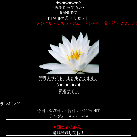
◆◇◆◇◆◇◆◇
×腕を切ってみた×
RANKING
[i][SB][ez]月１リセット
メンタル・リスカ・アムカ・シャケ・薬・詩・ＯＤ…メ
管理人サイト まだ生きてます。
◇◆◇◆◇◆◇◆
新着サイト
ランキング
今日：0/昨日：2 合計：231176 HIT
ランダム #random1#
HP運営者様必見！
是非登録してね！