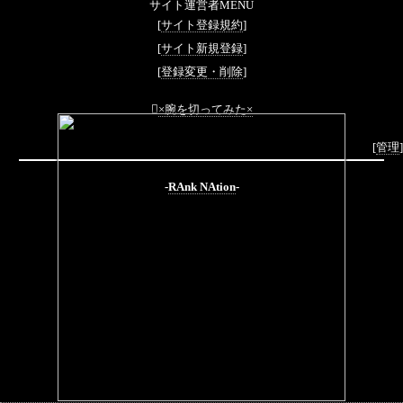
サイト運営者MENU
[
サイト登録規約
]
[
サイト新規登録
]
[
登録変更・削除
]

×腕を切ってみた×
[
管理
]
-
RAnk NAtion
-