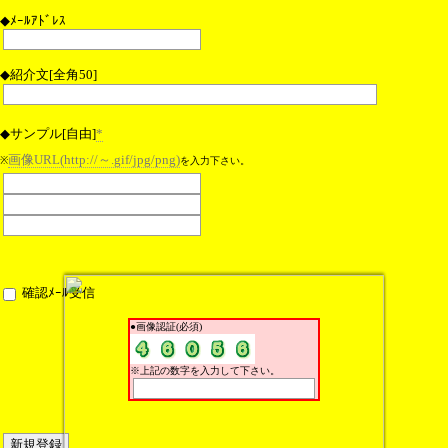
◆ﾒｰﾙｱﾄﾞﾚｽ
◆紹介文[全角50]
◆サンプル[自由]
*
画像URL(http://～.gif/jpg/png)
※
を入力下さい。
確認ﾒｰﾙ受信
●画像認証(必須)
※上記の数字を入力して下さい。