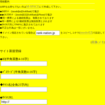
登録案内
M-SPACE
◎HPをお持ちでない方は
にて作成して下さい。
◆
INｶｳﾝﾄ：[imode][ez][SoftBank]で集計
◆
◆OUTｶｳﾝﾄ：[imode][EZ][SoftBank][iPhone]で集計
◆
同一携帯による連続投票は、制限されております
◆
同一携帯による3連続投票は無効投票とされます
◆
IN/OUT共にﾘｱﾙﾀｲﾑに集計されております
◆
不正な行為は一切ございません
imode
EZ
◆ドメイン指定されている場合は
をコピーしコチラ[
/
]で設定して
下さい。
画像
メモ
[
/
]
サイト新規登録
◆ID[半角英数4-16字]
◆ﾊﾟｽﾜｰﾄﾞ[半角英数4-16字]
◆ｻｲﾄ名[全角25字内]
◆ｻｲﾄURL