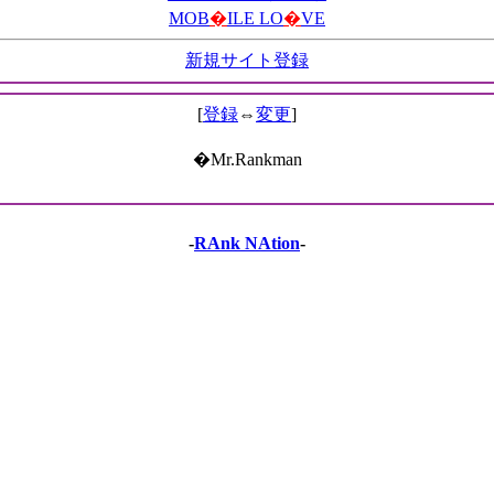
MOB
�
ILE LO
�
VE
新規サイト登録
[
登録
⇔
変更
]
�Mr.Rankman
-
RAnk NAtion
-