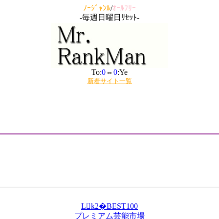
ﾉｰｼﾞｬﾝﾙ
/
ｵｰﾙﾌﾘｰ
-毎週日曜日ﾘｾｯﾄ-
To:
0
⇔
0
:Ye
新着サイト一覧
Lk2�BEST100
プレミアム芸能市場