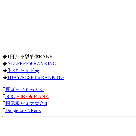
�1日ﾘｾｯﾄ型単体RANK
�
ALLFREE★RANKING
�
ぺたらんド�
�
1DAY/RESET☆RANKING

裏ほっともっと☆

ＢIG
ＦIRE★ＲANK

掲示板だょ大集合!!

Dangerous☆Rank