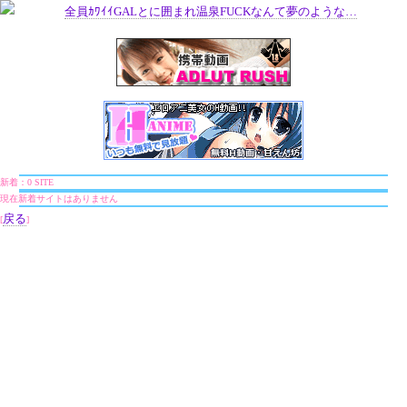
全員ｶﾜｲｲGALとに囲まれ温泉FUCKなんて夢のような…
新着：0 SITE
現在新着サイトはありません
戻る
[
]