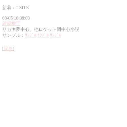
新着：1 SITE
08-05 18:38:08
鐘屋横丁
サカキ夢中心、他ロケット団中心小説
サンプル：
ｻﾝﾌﾟﾙ
ｻﾝﾌﾟﾙ
ｻﾝﾌﾟﾙ
[
戻る
]