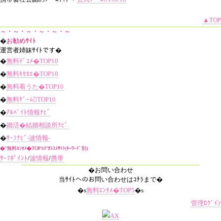
▲TOP
～・～・～・～・～・～
�
お勧めｻｲﾄ
運営者姉妹ｻｲﾄです�
�
無料ﾃﾞｺﾒ�TOP10
�
無料ｷｾｶｴ�TOP10
�
無料着うた�TOP10
�
無料ｹﾞｰﾑTOP10
�
ｱﾙﾊﾞｲﾄ情報ﾅﾋﾞ
�
婚活�結婚相談所ﾅﾋﾞ
�
ｻｰﾌﾅﾋﾞ-波情報-
�"無料ｴﾝﾀﾒ�TOP10"ｵｽｽﾒｻｲﾄ(ｷｰﾜｰﾄﾞ別)
ｻｰﾌﾎﾟｲﾝﾄ
/
波情報
/
携帯
�お問い合わせ
当ｻｲﾄへのお問い合わせはｺﾁﾗまで�
�s
無料ｴﾝﾀﾒ�TOP5
�s
管理ﾛｸﾞｲﾝ