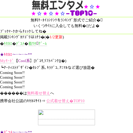
無料ｹｰﾀｲｺﾝﾃﾝﾂをﾗﾝｷﾝｸﾞ形式でご紹介�
いくつｻｲﾄに入会しても
無料�{
だよ�
ﾌﾞｯｸﾏｰｸからﾁｪｯｸしてね�
掲載ﾗﾝｷﾝｸﾞｶﾃｺﾞﾘはｺﾁﾗ�(�
1/2更新
)
�
ｷｾｶｴ
�
ﾃﾞｺﾒ
�
着ｳﾀ

ｹﾞｰﾑ
★
ｷｾｶｴ
～･～･～**
Myﾓｰﾄﾞ
【
Cool系
】[ﾄﾞｺﾓ,ｿﾌﾄﾊﾞﾝｸ](�)
┗ｱｰﾃｨｽﾄﾃﾞｻﾞｲﾝ�ｾﾚﾌﾞ系､ｷﾗﾃﾞｺ､ｱﾆﾏﾙなど選び放題�
Coming Soon!!
Coming Soon!!
Coming Soon!!
Coming Soon!!
������は
無料着せ替え
へ
携帯会社公認のｷｾｶｴｻｲﾄ⇒
公式着せ替え�TOP10
★
ﾃﾞｺﾒ
～･～･～**