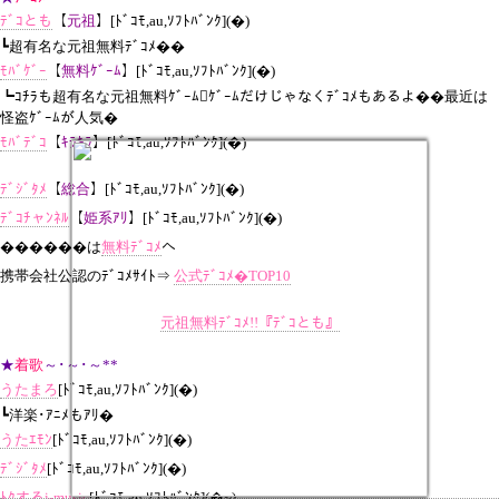
ﾃﾞｺとも
【
元祖
】[ﾄﾞｺﾓ,au,ｿﾌﾄﾊﾞﾝｸ](�)
┗超有名な元祖無料ﾃﾞｺﾒ��
ﾓﾊﾞｹﾞｰ
【
無料ｹﾞｰﾑ
】[ﾄﾞｺﾓ,au,ｿﾌﾄﾊﾞﾝｸ](
�
)
┗ｺﾁﾗも超有名な元祖無料ｹﾞｰﾑｹﾞｰﾑだけじゃなくﾃﾞｺﾒもあるよ��最近は
怪盗ｹﾞｰﾑが人気�
ﾓﾊﾞﾃﾞｺ
【
ｷﾗｷﾗ
】[ﾄﾞｺﾓ,au,ｿﾌﾄﾊﾞﾝｸ](�)
ﾃﾞｼﾞﾀﾒ
【
総合
】[ﾄﾞｺﾓ,au,ｿﾌﾄﾊﾞﾝｸ](
�
)
ﾃﾞｺﾁャﾝﾈﾙ
【
姫系ｱﾘ
】[ﾄﾞｺﾓ,au,ｿﾌﾄﾊﾞﾝｸ](�)
������は
無料ﾃﾞｺﾒ
へ
携帯会社公認のﾃﾞｺﾒｻｲﾄ⇒
公式ﾃﾞｺﾒ�TOP10
元祖無料ﾃﾞｺﾒ!!『ﾃﾞｺとも』
★
着歌
～･～･～**
うたまろ
[ﾄﾞｺﾓ,au,ｿﾌﾄﾊﾞﾝｸ](
�
)
┗洋楽･ｱﾆﾒもｱﾘ�
うたｴﾓﾝ
[ﾄﾞｺﾓ,au,ｿﾌﾄﾊﾞﾝｸ](
�
)
ﾃﾞｼﾞﾀﾒ
[ﾄﾞｺﾓ,au,ｿﾌﾄﾊﾞﾝｸ](
�
)
ﾄｸするi-music
[ﾄﾞｺﾓ,au,ｿﾌﾄﾊﾞﾝｸ](�~)