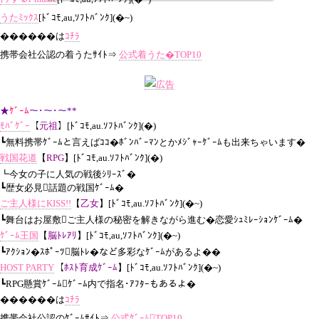
うたﾐｯｸｽ
[ﾄﾞｺﾓ,au,ｿﾌﾄﾊﾞﾝｸ](�~)
������は
ｺﾁﾗ
携帯会社公認の着うたｻｲﾄ⇒
公式着うた�TOP10
★
ｹﾞｰﾑ
～･～･～**
ﾓﾊﾞｹﾞｰ
【
元祖
】[ﾄﾞｺﾓ,au.ｿﾌﾄﾊﾞﾝｸ](
�
)
┗無料携帯ｹﾞｰﾑと言えばｺｺ�ﾎﾞﾝﾊﾞｰﾏﾝとかﾒｼﾞｬｰｹﾞｰﾑも出来ちゃいます�
戦国花道
【
RPG
】[ﾄﾞｺﾓ,au.ｿﾌﾄﾊﾞﾝｸ](
�
)
┗今女の子に人気の戦後ｼﾘｰｽﾞ�
┗歴女必見話題の戦国ｹﾞｰﾑ�
ご主人様にKISS!!
【
乙女
】[ﾄﾞｺﾓ,au.ｿﾌﾄﾊﾞﾝｸ](�~)
┗舞台はお屋敷ご主人様の秘密を解きながら進む�恋愛ｼｭﾐﾚｰｼｮﾝｹﾞｰﾑ�
ｹﾞｰﾑ王国
【
脳ﾄﾚｱﾘ
】[ﾄﾞｺﾓ,au,ｿﾌﾄﾊﾞﾝｸ](�~)
┗ｱｸｼｮﾝ�ｽﾎﾟｰﾂ脳ﾄﾚ�など多彩なｹﾞｰﾑがあるよ��
HOST PARTY
【
ﾎｽﾄ育成ｹﾞｰﾑ
】[ﾄﾞｺﾓ,au.ｿﾌﾄﾊﾞﾝｸ](�~)
┗RPG懸賞ｹﾞｰﾑｹﾞｰﾑ内で指名･ｱﾌﾀｰもあるよ�
������は
ｺﾁﾗ
携帯会社公認のｹﾞｰﾑｻｲﾄ⇒
公式ｹﾞｰﾑTOP10